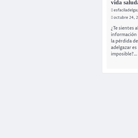
vida salud
esfaciladelg
octubre 24, 
¿Te sientes 
información 
la pérdida d
adelgazar es
imposible?…