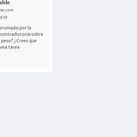
able
azar.com
2024
abrumado por la
contradictoria sobre
e peso? ¿Crees que
 una tarea