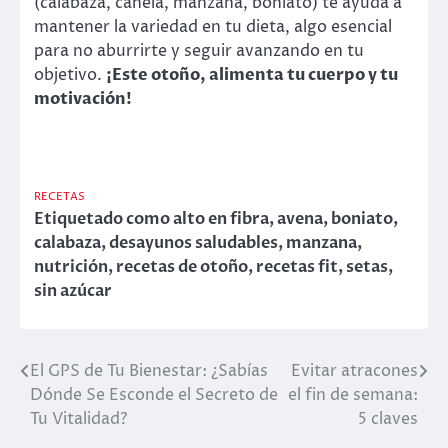
(calabaza, canela, manzana, boniato) te ayuda a
mantener la variedad en tu dieta, algo esencial
para no aburrirte y seguir avanzando en tu
objetivo.
¡Este otoño, alimenta tu cuerpo y tu
motivación!
RECETAS
Etiquetado como
alto en fibra
,
avena
,
boniato
,
calabaza
,
desayunos saludables
,
manzana
,
nutrición
,
recetas de otoño
,
recetas fit
,
setas
,
sin azúcar
El GPS de Tu Bienestar: ¿Sabías
Evitar atracones
Dónde Se Esconde el Secreto de
el fin de semana:
Tu Vitalidad?
5 claves