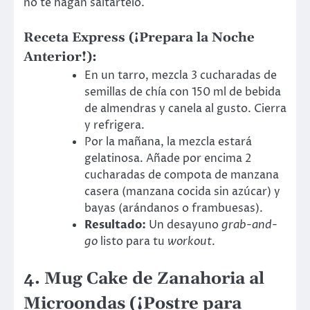
no te hagan saltártelo.
Receta Express (¡Prepara la Noche
Anterior!)
:
En un tarro, mezcla 3 cucharadas de
semillas de chía con 150 ml de bebida
de almendras y canela al gusto. Cierra
y refrigera.
Por la mañana, la mezcla estará
gelatinosa. Añade por encima 2
cucharadas de compota de manzana
casera (manzana cocida sin azúcar) y
bayas (arándanos o frambuesas).
Resultado:
Un desayuno
grab-and-
go
listo para tu
workout
.
4. Mug Cake de Zanahoria al
Microondas (¡Postre para