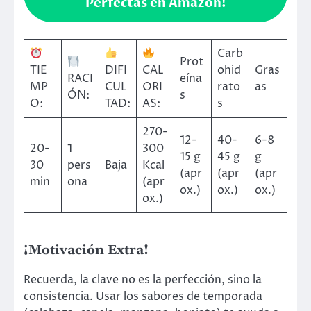
Perfectas en Amazon!
Carb
Prot
TIE
DIFI
CAL
ohid
Gras
RACI
eína
MP
CUL
ORI
rato
as
ÓN:
s
O:
TAD:
AS:
s
270-
12-
40-
6-8
20-
1
300
15 g
45 g
g
30
pers
Baja
Kcal
(apr
(apr
(apr
min
ona
(apr
ox.)
ox.)
ox.)
ox.)
¡Motivación Extra!
Recuerda, la clave no es la perfección, sino la
consistencia. Usar los sabores de temporada