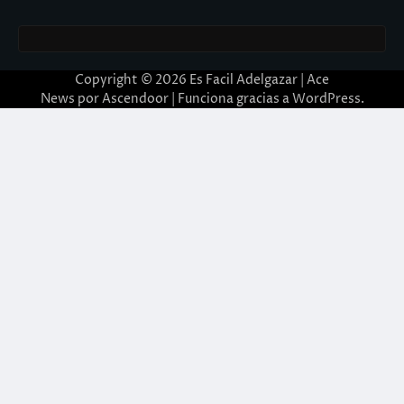
Copyright © 2026
Es Facil Adelgazar
| Ace
News por
Ascendoor
| Funciona gracias a
WordPress
.